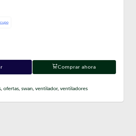
ar
Comprar ahora
s
,
ofertas
,
swan
,
ventilador
,
ventiladores