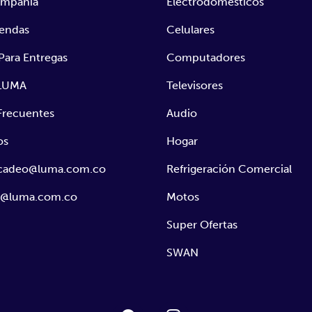
ompañía
Electrodomésticos
iendas
Celulares
Para Entregas
Computadores
 LUMA
Televisores
Frecuentes
Audio
os
Hogar
rcadeo@luma.com.co
Refrigeración Comercial
s@luma.com.co
Motos
Super Ofertas
SWAN