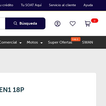
u crédito
Tu SOAT Aquí
Servicio al cliente
Ayuda
0
Búsqueda
SALE
 Comercial
Motos
Super Ofertas
SWAN
EN1 18P