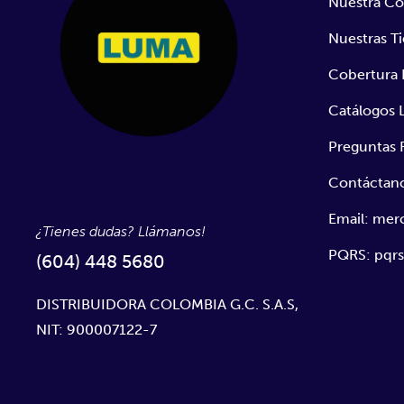
Nuestra C
Nuestras T
Cobertura 
Catálogos
Preguntas 
Contáctan
Email: me
¿Tienes dudas? Llámanos!
PQRS: pqr
(604) 448 5680
DISTRIBUIDORA COLOMBIA G.C. S.A.S,
NIT: 900007122-7